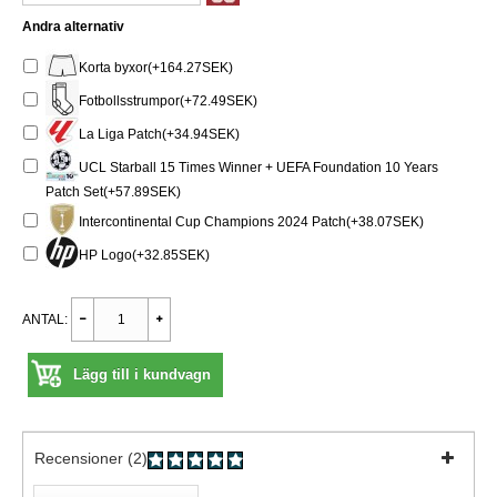
Andra alternativ
Korta byxor(+164.27SEK)
Fotbollsstrumpor(+72.49SEK)
La Liga Patch(+34.94SEK)
UCL Starball 15 Times Winner + UEFA Foundation 10 Years
Patch Set(+57.89SEK)
Intercontinental Cup Champions 2024 Patch(+38.07SEK)
HP Logo(+32.85SEK)
ANTAL:
Lägg till i kundvagn
Recensioner (2)