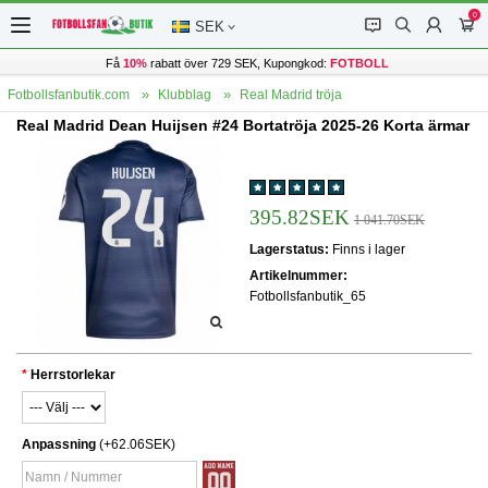
0
󰂱
󰂨
󰃳
󰃦
SEK
Få
10%
rabatt över 729 SEK, Kupongkod:
FOTBOLL
Fotbollsfanbutik.com
Klubblag
Real Madrid tröja
Real Madrid Dean Huijsen #24 Bortatröja 2025-26 Korta ärmar
395.82SEK
1 041.70SEK
Lagerstatus:
Finns i lager
Artikelnummer:
Fotbollsfanbutik_65
Herrstorlekar
Anpassning
(+62.06SEK)