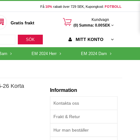
Få
10%
rabatt över 729 SEK, Kupongkod:
FOTBOLL
󰃦
Kundvagn
Gratis frakt
(0) Summa:
0.00SEK
MITT KONTO
SÖK
Barn
EM 2024 Herr
EM 2024 Dam
-26 Korta
Information
Kontakta oss
Frakt & Retur
Hur man beställer