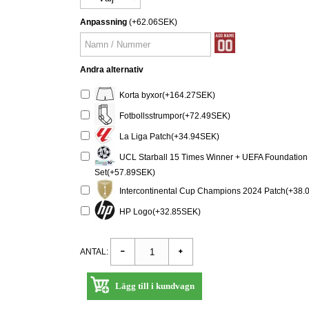
Anpassning
(+62.06SEK)
Andra alternativ
Korta byxor(+164.27SEK)
Fotbollsstrumpor(+72.49SEK)
La Liga Patch(+34.94SEK)
UCL Starball 15 Times Winner + UEFA Foundation 
Set(+57.89SEK)
Intercontinental Cup Champions 2024 Patch(+38.
HP Logo(+32.85SEK)
ANTAL:
Lägg till i kundvagn