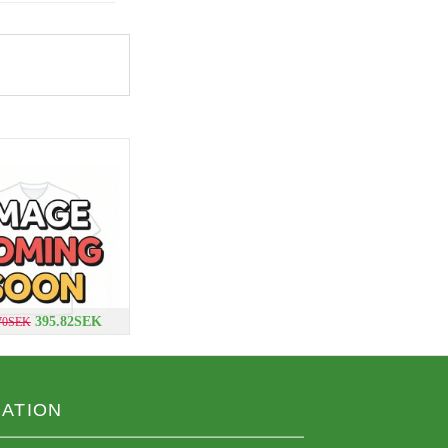
395.82SEK
.70SEK
ATION