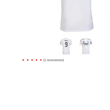
(
1 recensioner
)