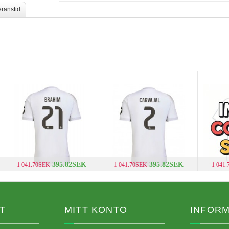
eranstid
395.82SEK
395.82SEK
1 041.70SEK
1 041.70SEK
1 041
T
MITT KONTO
INFORM