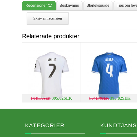
Recensioner (1)
Beskrivning
Storleksguide
Tips om lev
Skriv en recension
Relaterade produkter
395.82SEK
395.82SEK
1 041.70SEK
1 041.70SEK
KATEGORIER
KUNDTJÄNS