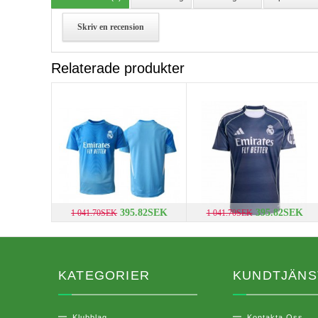
Skriv en recension
Relaterade produkter
395.82SEK
395.82SEK
1 041.70SEK
1 041.70SEK
KATEGORIER
KUNDTJÄNS
Klubblag
Kontakta Oss