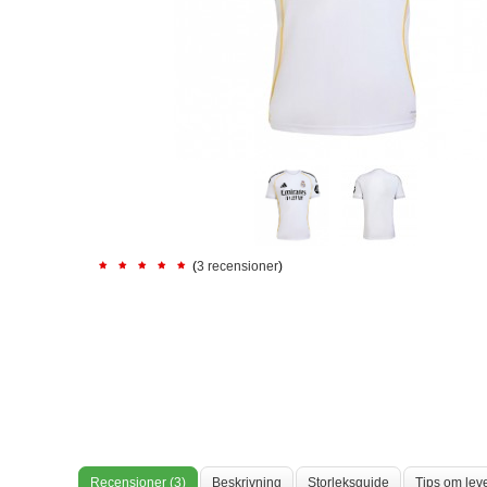
(
3 recensioner
)
Recensioner (3)
Beskrivning
Storleksguide
Tips om lev