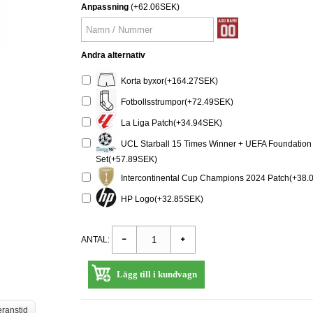
Anpassning
(+62.06SEK)
Andra alternativ
Korta byxor(+164.27SEK)
Fotbollsstrumpor(+72.49SEK)
La Liga Patch(+34.94SEK)
UCL Starball 15 Times Winner + UEFA Foundation 
Set(+57.89SEK)
Intercontinental Cup Champions 2024 Patch(+38.
HP Logo(+32.85SEK)
ANTAL:
Lägg till i kundvagn
eranstid