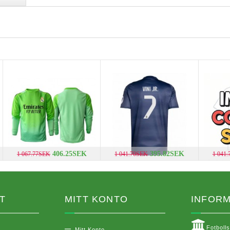
406.25SEK
395.82SEK
1 067.77SEK
1 041.70SEK
1 041
T
MITT KONTO
INFORM
Fotboll
Mitt Konto