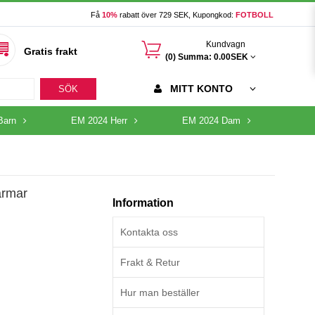
Få
10%
rabatt över 729 SEK, Kupongkod:
FOTBOLL
󰃦
Kundvagn
Gratis frakt
(0) Summa:
0.00SEK
MITT KONTO
SÖK
Barn
EM 2024 Herr
EM 2024 Dam
ärmar
Information
Kontakta oss
Frakt & Retur
Hur man beställer