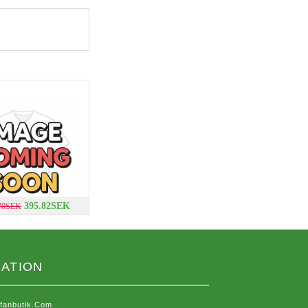
395.82SEK
.70SEK
ATION
sfanbutik.com