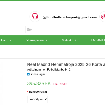
footballshirtssport@gmail.com
Dam
Stjärnspelare
Målvakt
EM 2024 
Real Madrid Hemmatröja 2025-26 Korta 
Artikelnummer: Fotbollsfanbutik_1
Finns i lager
395.82SEK
1 041.70SEK
Herrstorlekar