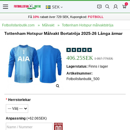
0
󰂱
󰂨
󰃳
󰃦
SEK
Få
10%
rabatt över 729 SEK, Kupongkod:
FOTBOLL
Fotbollsfanbutik.com
Målvakt
Tottenham Hotspur målvaktströja
Tottenham Hotspur Målvakt Bortatröja 2025-26 Långa ärmar
406.25SEK
1 067.77SEK
Lagerstatus:
Finns i lager
Artikelnummer:
Fotbollsfanbutik_500
Herrstorlekar
Anpassning
(+62.06SEK)