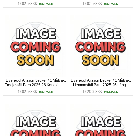
ärmar (+ Korta byxor)
(+ Korta byxor)
1 002.58SEK
1 002.58SEK
380.17SEK
380.17SEK
Liverpool Alisson Becker #1 Målvakt
Liverpool Alisson Becker #1 Målvakt
Tredjeställ Barn 2025-26 Korta ärmar
Hemmaställ Barn 2025-26 Långa
(+ Korta byxor)
ärmar (+ Korta byxor)
1 002.58SEK
1 028.66SEK
380.17SEK
390.60SEK