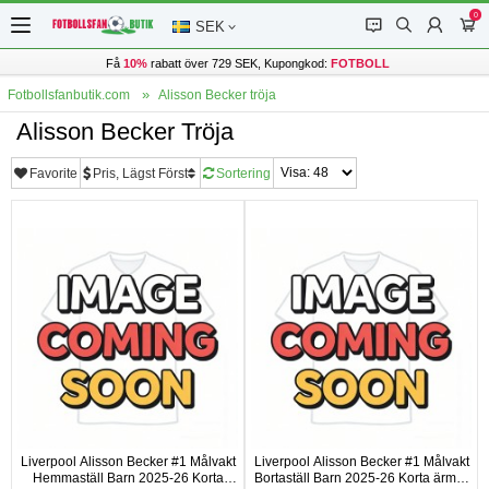
0
󰂱
󰂨
󰃳
󰃦
SEK
Få
10%
rabatt över 729 SEK, Kupongkod:
FOTBOLL
Fotbollsfanbutik.com
Alisson Becker tröja
Alisson Becker Tröja
Favorite
Pris, Lägst Först
Sortering
Liverpool Alisson Becker #1 Målvakt
Liverpool Alisson Becker #1 Målvakt
Hemmaställ Barn 2025-26 Korta
Bortaställ Barn 2025-26 Korta ärmar