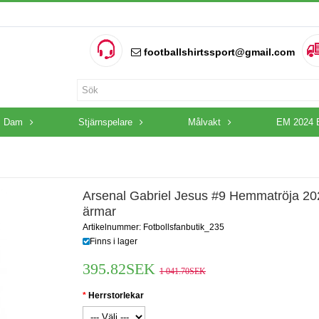
footballshirtssport@gmail.com
Dam
Stjärnspelare
Målvakt
EM 2024 
Arsenal Gabriel Jesus #9 Hemmatröja 20
ärmar
Artikelnummer: Fotbollsfanbutik_235
Finns i lager
395.82SEK
1 041.70SEK
Herrstorlekar