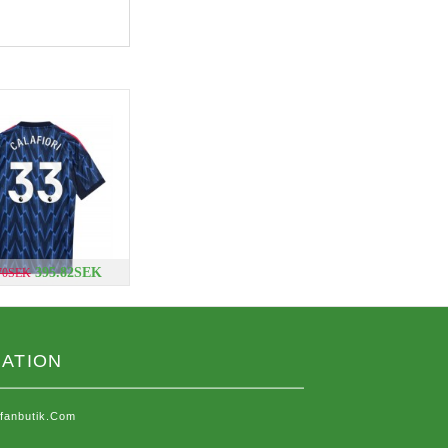
395.82SEK
.70SEK
ATION
sfanbutik.com