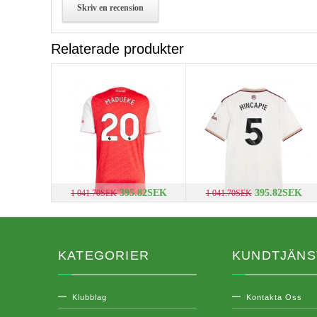
Skriv en recension
Relaterade produkter
395.82SEK
395.82SEK
1 041.70SEK
1 041.70SEK
KATEGORIER
KUNDTJÄNS
Klubblag
Kontakta Oss