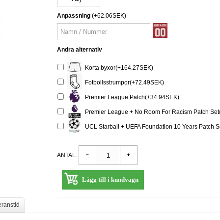
Anpassning
(+62.06SEK)
Andra alternativ
Korta byxor(+164.27SEK)
Fotbollsstrumpor(+72.49SEK)
Premier League Patch(+34.94SEK)
Premier League + No Room For Racism Patch Set
UCL Starball + UEFA Foundation 10 Years Patch 
ANTAL:
Lägg till i kundvagn
eranstid