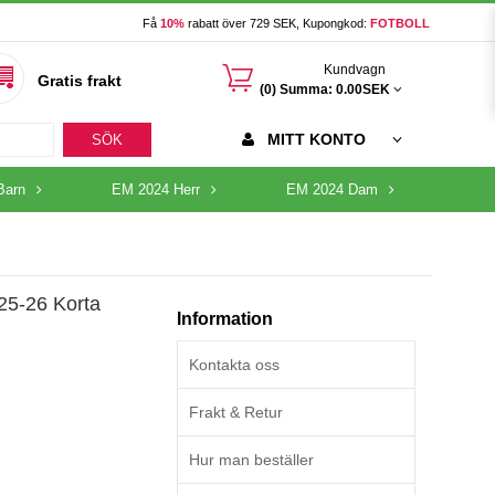
Få
10%
rabatt över 729 SEK, Kupongkod:
FOTBOLL
󰃦
Kundvagn
Gratis frakt
(0) Summa:
0.00SEK
MITT KONTO
SÖK
Barn
EM 2024 Herr
EM 2024 Dam
25-26 Korta
Information
Kontakta oss
Frakt & Retur
Hur man beställer