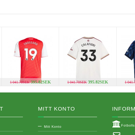
395.82SEK
395.82SEK
1 041.70SEK
1 041.70SEK
1 041
T
MITT KONTO
INFORM
Fotboll
Mitt Konto