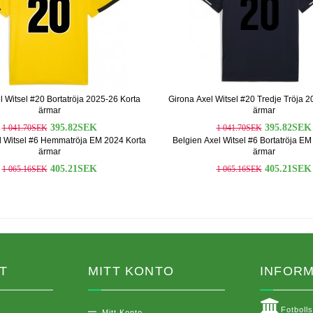
l Witsel #20 Bortatröja 2025-26 Korta
Girona Axel Witsel #20 Tredje Tröja 2
ärmar
ärmar
395.82SEK
395.82SEK
1 041.70SEK
1 041.70SEK
l Witsel #6 Hemmatröja EM 2024 Korta
Belgien Axel Witsel #6 Bortatröja EM
ärmar
ärmar
405.21SEK
405.21SEK
1 065.16SEK
1 065.16SEK
T
MITT KONTO
INFORM
Fotboll
Mitt Konto