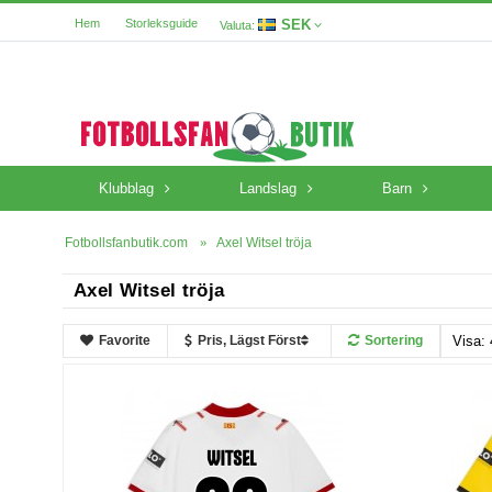
SEK
Hem
Storleksguide
Valuta:
Klubblag
Landslag
Barn
Fotbollsfanbutik.com
Axel Witsel tröja
Axel Witsel tröja
Favorite
Pris, Lägst Först
Sortering