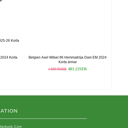
025-26 Korta
 2024 Korta
Belgien Axel Witsel #6 Hemmatröja Dam EM 2024
Korta ärmar
403.12SEK
1 059.95SEK
ATION
sfanbutik.com