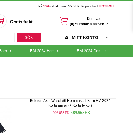
Få
10%
rabatt över 729 SEK, Kupongkod:
FOTBOLL
󰃦
Kundvagn
Gratis frakt
(0) Summa:
0.00SEK
MITT KONTO
SÖK
Barn
EM 2024 Herr
EM 2024 Dam
Belgien Axel Witsel #6 Hemmaställ Barn EM 2024
Korta ärmar (+ Korta byxor)
389.56SEK
1 026.05SEK