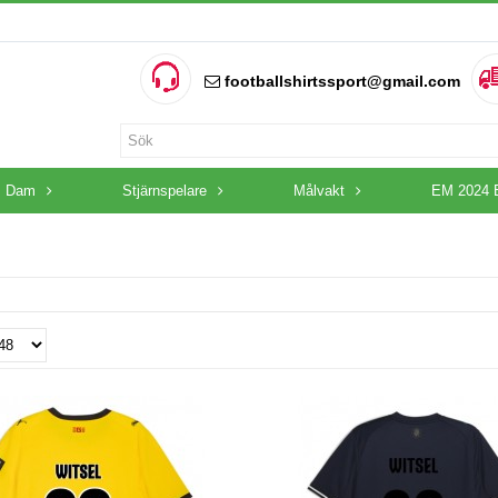
footballshirtssport@gmail.com
Dam
Stjärnspelare
Målvakt
EM 2024 