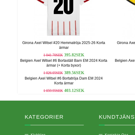
Girona Axel Witsel #20 Hemmatröja 2025-26 Korta
Girona Axe
ärmar
395.82SEK
1 041.70SEK
Belgien Axel Witsel #6 Bortaställ Barn EM 2024 Korta
Belgien Axe
ärmar (+ Korta byxor)
389.56SEK
1 026.05SEK
Belgien Axel Witsel #6 Bortatröja Dam EM 2024
Korta ärmar
403.12SEK
1 059.95SEK
KATEGORIER
KUNDTJÄNS
Klubblag
Kontakta Oss