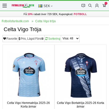
0
󰂱
󰂨
󰃳
󰃦
SEK
Få
10%
rabatt över 729 SEK, Kupongkod:
FOTBOLL
Fotbollsfanbutik.com
Celta Vigo tröja
Celta Vigo Tröja
Favorite
Pris, Lägst Först
Sortering
Celta Vigo Hemmatröja 2025-26
Celta Vigo Bortatröja 2025-26 Korta
Korta ärmar
ärmar