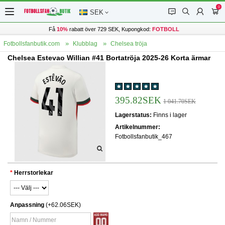
0
󰂱
󰂨
󰃳
󰃦
SEK
Få
10%
rabatt över 729 SEK, Kupongkod:
FOTBOLL
Fotbollsfanbutik.com
Klubblag
Chelsea tröja
Chelsea Estevao Willian #41 Bortatröja 2025-26 Korta ärmar
395.82SEK
1 041.70SEK
Lagerstatus:
Finns i lager
Artikelnummer:
Fotbollsfanbutik_467
Herrstorlekar
Anpassning
(+62.06SEK)