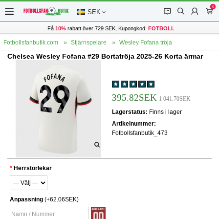
0
󰂱
󰂨
󰃳
󰃦
SEK
Få
10%
rabatt över 729 SEK, Kupongkod:
FOTBOLL
Fotbollsfanbutik.com
Stjärnspelare
Wesley Fofana tröja
Chelsea Wesley Fofana #29 Bortatröja 2025-26 Korta ärmar
395.82SEK
1 041.70SEK
Lagerstatus:
Finns i lager
Artikelnummer:
Fotbollsfanbutik_473
Herrstorlekar
Anpassning
(+62.06SEK)