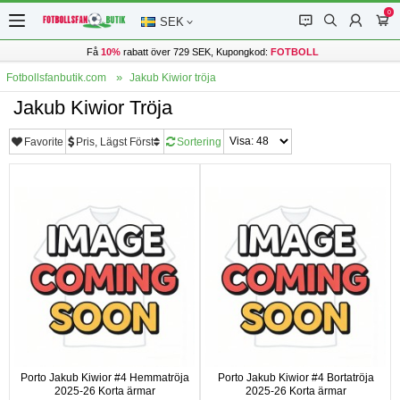
0
󰂱
󰂨
󰃳
󰃦
SEK
Få
10%
rabatt över 729 SEK, Kupongkod:
FOTBOLL
Fotbollsfanbutik.com
Jakub Kiwior tröja
Jakub Kiwior Tröja
Favorite
Pris, Lägst Först
Sortering
Porto Jakub Kiwior #4 Hemmatröja
Porto Jakub Kiwior #4 Bortatröja
2025-26 Korta ärmar
2025-26 Korta ärmar