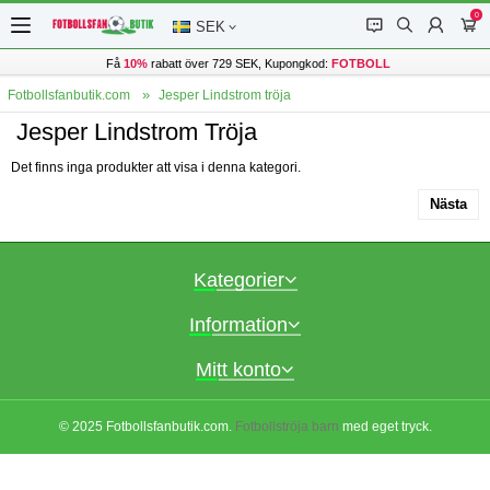
0
󰂱
󰂨
󰃳
󰃦
SEK
Få
10%
rabatt över 729 SEK, Kupongkod:
FOTBOLL
Fotbollsfanbutik.com
Jesper Lindstrom tröja
Jesper Lindstrom Tröja
Det finns inga produkter att visa i denna kategori.
Nästa
Kategorier
Information
Mitt konto
© 2025 Fotbollsfanbutik.com.
Fotbollströja barn
med eget tryck.