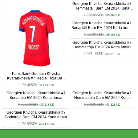
Georgien Khvicha Kvaratskhelia #7
Hemmaställ Barn EM 2024 Korta
ärmar (+ Korta byxor)
1 026.05SEK
389.56SEK
Georgien Khvicha Kvaratskhelia #7
Bortaställ Barn EM 2024 Korta ärmar
(+ Korta byxor)
1 026.05SEK
389.56SEK
Georgien Khvicha Kvaratskhelia #7
Hemmatröja EM 2024 Korta ärmar
1 065.16SEK
405.21SEK
Paris Saint-Germain Khvicha
Kvaratskhelia #7 Tredje Tröja Dam
2025-26 Korta ärmar
1 036.48SEK
393.73SEK
Georgien Khvicha Kvaratskhelia #7
Georgien Khvicha Kvaratskhelia #7
Bortatröja EM 2024 Korta ärmar
Hemmatröja Dam EM 2024 Korta
ärmar
1 065.16SEK
1 059.95SEK
405.21SEK
403.12SEK
Georgien Khvicha Kvaratskhelia #7
Bortatröja Dam EM 2024 Korta ärmar
1 059.95SEK
403.12SEK