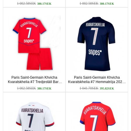
2025-26 Korta ärmar (+ Korta byxor)
2025-26 Korta ärmar (+ Korta byxor)
1 002.58SEK
1 002.58SEK
380.17SEK
380.17SEK
Paris Saint-Germain Khvicha
Paris Saint-Germain Khvicha
Kvaratskhelia #7 Tredjeställ Barn
Kvaratskhelia #7 Hemmatröja 2025-
2025-26 Korta ärmar (+ Korta byxor)
26 Korta ärmar
1 002.58SEK
1 041.70SEK
380.17SEK
395.82SEK