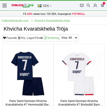
0
󰂱
󰂨
󰃳
󰃦
SEK
Få
10%
rabatt över 729 SEK, Kupongkod:
FOTBOLL
Fotbollsfanbutik.com
Khvicha Kvaratskhelia tröja
Khvicha Kvaratskhelia Tröja
Favorite
Pris, Lägst Först
Sortering
Paris Saint-Germain Khvicha
Paris Saint-Germain Khvicha
Kvaratskhelia #7 Hemmaställ Barn
Kvaratskhelia #7 Bortaställ Barn