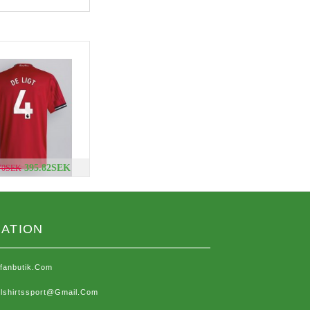
395.82SEK
.70SEK
ATION
sfanbutik.com
lshirtssport@gmail.com