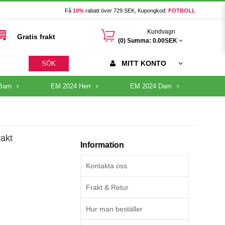
Få
10%
rabatt över 729 SEK, Kupongkod:
FOTBOLL
󰃦
Kundvagn
Gratis frakt
(0) Summa:
0.00SEK
MITT KONTO
SÖK
Barn
EM 2024 Herr
EM 2024 Dam
vakt
Information
Kontakta oss
Frakt & Retur
Hur man beställer