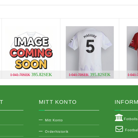
395.82SEK
395.82SEK
1 041.70SEK
1 041.70SEK
1 041
T
MITT KONTO
INFORM
Fotboll
Mitt Konto
Footbal
Orderhistorik