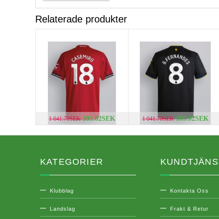
Relaterade produkter
395.82SEK
395.82SEK
1 041.70SEK
1 041.70SEK
KATEGORIER
KUNDTJÄNS
Klubblag
Kontakta Oss
Landslag
Frakt & Retur