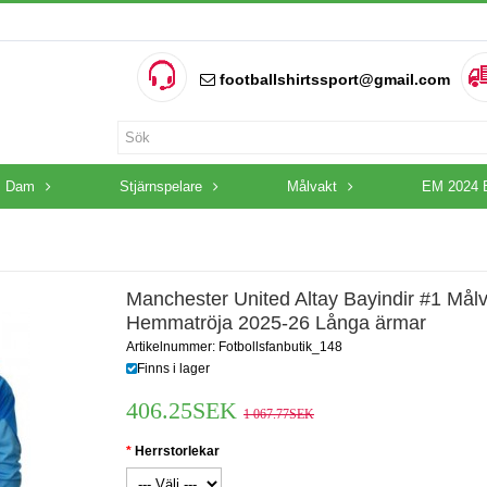
footballshirtssport@gmail.com
Dam
Stjärnspelare
Målvakt
EM 2024 
Manchester United Altay Bayindir #1 Mål
Hemmatröja 2025-26 Långa ärmar
Artikelnummer: Fotbollsfanbutik_148
Finns i lager
406.25SEK
1 067.77SEK
Herrstorlekar