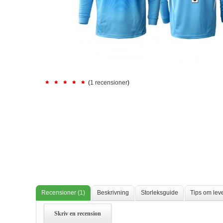
(
1 recensioner
)
Recensioner (1)
Beskrivning
Storleksguide
Tips om lev
Skriv en recension