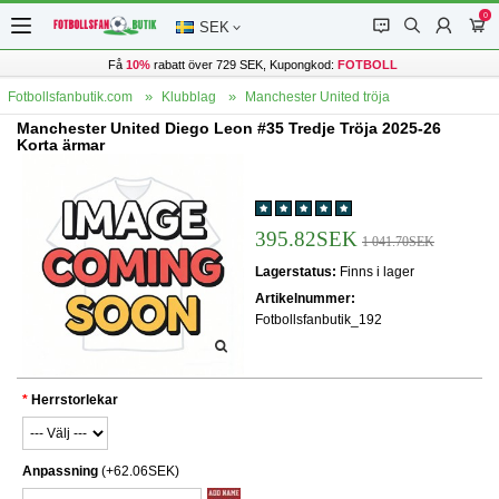
0
󰂱
󰂨
󰃳
󰃦
SEK
Få
10%
rabatt över 729 SEK, Kupongkod:
FOTBOLL
Fotbollsfanbutik.com
Klubblag
Manchester United tröja
Manchester United Diego Leon #35 Tredje Tröja 2025-26
Korta ärmar
395.82SEK
1 041.70SEK
Lagerstatus:
Finns i lager
Artikelnummer:
Fotbollsfanbutik_192
Herrstorlekar
Anpassning
(+62.06SEK)