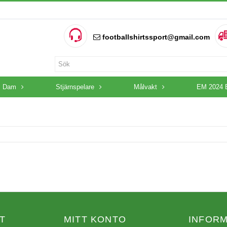
footballshirtssport@gmail.com
Dam
Stjärnspelare
Målvakt
EM 2024 
T
MITT KONTO
INFORM