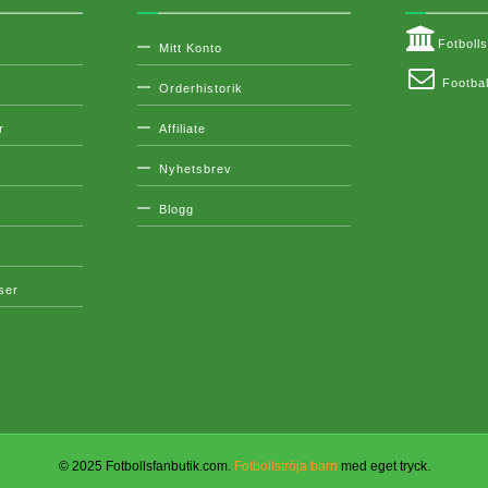
Fotboll
Mitt Konto
Footbal
Orderhistorik
r
Affiliate
Nyhetsbrev
Blogg
lser
© 2025 Fotbollsfanbutik.com.
Fotbollströja barn
med eget tryck.