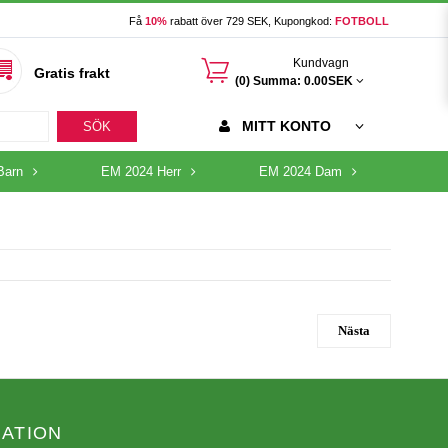
Få
10%
rabatt över 729 SEK, Kupongkod:
FOTBOLL
󰃦
Kundvagn
Gratis frakt
(0) Summa:
0.00SEK
MITT KONTO
SÖK
Barn
EM 2024 Herr
EM 2024 Dam
Nästa
ATION