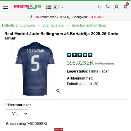
0
󰂱
󰂨
󰃳
󰃦
SEK
Få
10%
rabatt över 729 SEK, Kupongkod:
FOTBOLL
Fotbollsfanbutik.com
Stjärnspelare
Jude Bellingham tröja
Real Madrid Jude Bellingham #5 Bortatröja 2025-26 Korta
ärmar
395.82SEK
1 041.70SEK
Lagerstatus:
Finns i lager
Artikelnummer:
Fotbollsfanbutik_20
Herrstorlekar
Anpassning
(+62.06SEK)