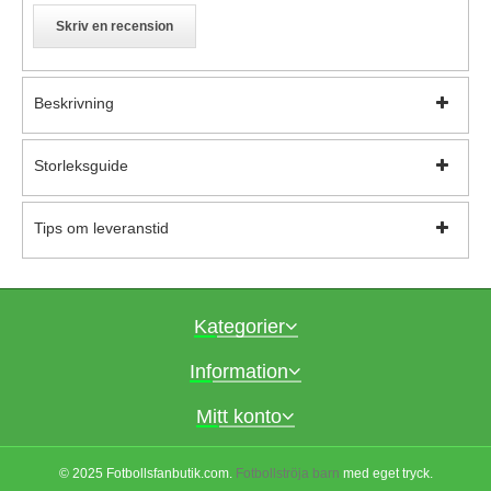
Skriv en recension
Beskrivning
Storleksguide
Tips om leveranstid
Kategorier
Information
Mitt konto
© 2025 Fotbollsfanbutik.com.
Fotbollströja barn
med eget tryck.