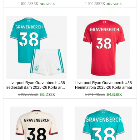
ärmar (+ Korta byxor)
(+ Korta byxor)
1 002.58SEK
1 002.58SEK
380.17SEK
380.17SEK
Liverpool Ryan Gravenberch #38
Liverpool Ryan Gravenberch #38
Tredjeställ Barn 2025-26 Korta ärmar
Hemmatröja 2025-26 Korta ärmar
(+ Korta byxor)
1 002.58SEK
1 041.70SEK
380.17SEK
395.82SEK