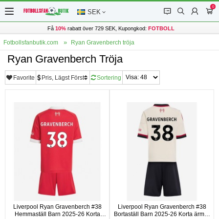
0
󰂱
󰂨
󰃳
󰃦
SEK
Få
10%
rabatt över 729 SEK, Kupongkod:
FOTBOLL
Fotbollsfanbutik.com
Ryan Gravenberch tröja
Ryan Gravenberch Tröja
Favorite
Pris, Lägst Först
Sortering
Liverpool Ryan Gravenberch #38
Liverpool Ryan Gravenberch #38
Hemmaställ Barn 2025-26 Korta
Bortaställ Barn 2025-26 Korta ärmar