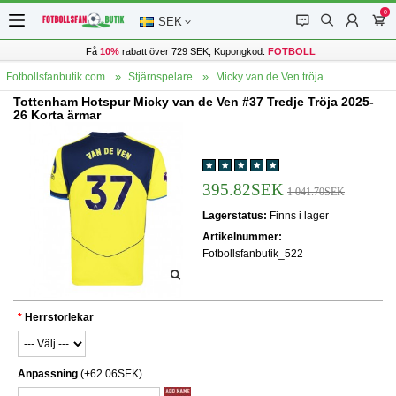
0
󰂱
󰂨
󰃳
󰃦
SEK
Få
10%
rabatt över 729 SEK, Kupongkod:
FOTBOLL
Fotbollsfanbutik.com
Stjärnspelare
Micky van de Ven tröja
Tottenham Hotspur Micky van de Ven #37 Tredje Tröja 2025-
26 Korta ärmar
395.82SEK
1 041.70SEK
Lagerstatus:
Finns i lager
Artikelnummer:
Fotbollsfanbutik_522
Herrstorlekar
Anpassning
(+62.06SEK)