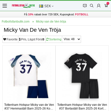
0
󰂱
󰂨
󰃳
󰃦
SEK
Få
10%
rabatt över 729 SEK, Kupongkod:
FOTBOLL
Fotbollsfanbutik.com
Micky van de Ven tröja
Micky Van De Ven Tröja
Favorite
Pris, Lägst Först
Sortering
Tottenham Hotspur Micky van de Ven
Tottenham Hotspur Micky van de Ven
#37 Hemmaställ Barn 2025-26 Korta
#37 Bortaställ Barn 2025-26 Korta