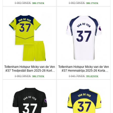
ärmar (+ Korta byxor)
ärmar (+ Korta byxor)
1 002.58SEK
1 002.58SEK
380.17SEK
380.17SEK
Tottenham Hotspur Micky van de Ven
Tottenham Hotspur Micky van de Ven
#37 Tredjeställ Barn 2025-26 Korta
#37 Hemmatröja 2025-26 Korta
ärmar (+ Korta byxor)
ärmar
1 002.58SEK
1 041.70SEK
380.17SEK
395.82SEK