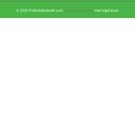
© 2025 Fotbollsfanbutik.com.
Fotbollströja barn
med eget tryck.