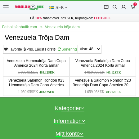
0
󰂱
󰂨
󰃳
󰃦
SEK
Få
10%
rabatt över 729 SEK, Kupongkod:
FOTBOLL
Fotbollsfanbutik.com
Venezuela tröja dam
Venezuela Tröja Dam
Favorite
Pris, Lägst Först
Sortering
Venezuela Hemmatröja Dam Copa
Venezuela Bortatröja Dam Copa
America 2024 Korta ärmar
America 2024 Korta ärmar
1 059.95SEK
1 059.95SEK
403.12SEK
403.12SEK
Venezuela Salomon Rondon #23
Venezuela Salomon Rondon #23
Hemmatröja Dam Copa America
Bortatröja Dam Copa America 2024
2024 Korta ärmar
Korta ärmar
1 059.95SEK
1 059.95SEK
403.12SEK
403.12SEK
Kategorier
Information
Mitt konto