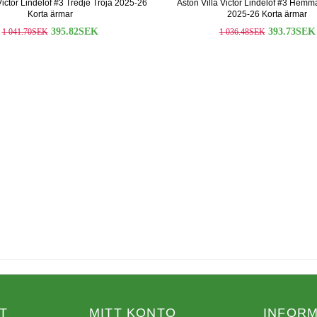
Victor Lindelof #3 Tredje Tröja 2025-26
Aston Villa Victor Lindelof #3 Hem
Korta ärmar
2025-26 Korta ärmar
395.82SEK
393.73SEK
1 041.70SEK
1 036.48SEK
T
MITT KONTO
INFORM