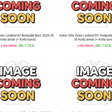
ictor Lindelof #3 Bortaställ Barn 2025-26
Aston Villa Victor Lindelof #3 Tredjest
Korta ärmar (+ Korta byxor)
26 Korta ärmar (+ Korta byx
380.17SEK
380.17SEK
1 002.58SEK
1 002.58SEK