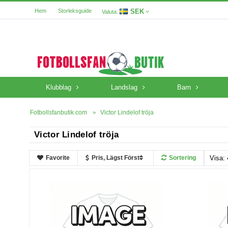
SEK
Hem
Storleksguide
Valuta:
Klubblag
Landslag
Barn
Fotbollsfanbutik.com
Victor Lindelof tröja
Victor Lindelof tröja
Favorite
Pris, Lägst Först
Sortering