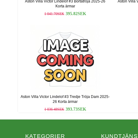
Aston Villa Victor Lindelof #3 Bortatröja 2025-26
Aston Villa 
Korta ärmar
395.82SEK
1 041.70SEK
Aston Villa Victor Lindelof #3 Tredje Tröja Dam 2025-
26 Korta ärmar
393.73SEK
1 036.48SEK
KATEGORIER
KUNDTJÄNS