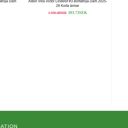
matröja Dam
Aston Villa Victor Lindelof #3 Bortatröja Dam 2025-
26 Korta ärmar
393.73SEK
1 036.48SEK
ATION