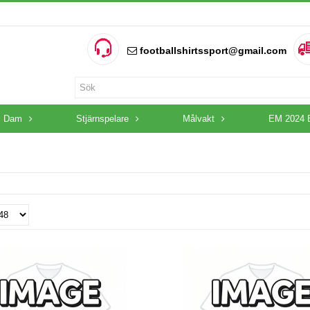
footballshirtssport@gmail.com
Dam
Stjärnspelare
Målvakt
EM 2024 