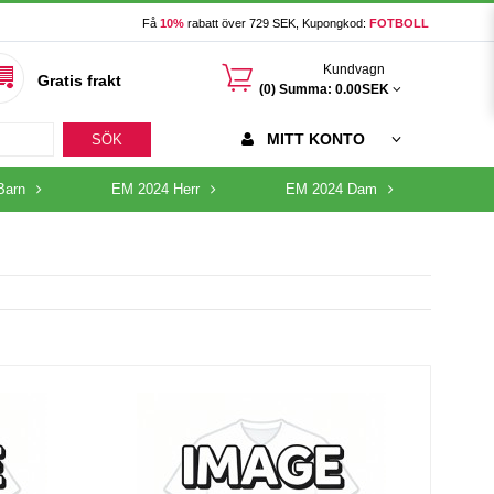
Få
10%
rabatt över 729 SEK, Kupongkod:
FOTBOLL
󰃦
Kundvagn
Gratis frakt
(0) Summa:
0.00SEK
MITT KONTO
SÖK
Barn
EM 2024 Herr
EM 2024 Dam