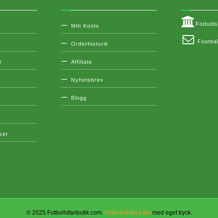
Fotboll
Mitt Konto
Footbal
Orderhistorik
r
Affiliate
Nyhetsbrev
Blogg
lser
© 2025 Fotbollsfanbutik.com.
Fotbollströja barn
med eget tryck.