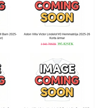
äll Barn 2025-
Aston Villa Victor Lindelof #3 Hemmatröja 2025-26
or)
Korta ärmar
395.82SEK
1 041.70SEK