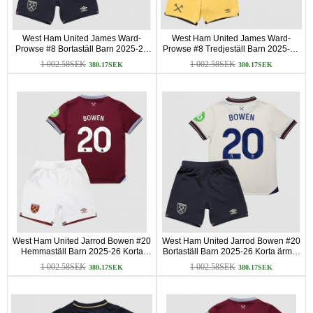
West Ham United James Ward-
West Ham United James Ward-
Prowse #8 Bortaställ Barn 2025-26
Prowse #8 Tredjeställ Barn 2025-26
Korta ärmar (+ Korta byxor)
Korta ärmar (+ Korta byxor)
1 002.58SEK
1 002.58SEK
380.17SEK
380.17SEK
West Ham United Jarrod Bowen #20
West Ham United Jarrod Bowen #20
Hemmaställ Barn 2025-26 Korta
Bortaställ Barn 2025-26 Korta ärmar
ärmar (+ Korta byxor)
(+ Korta byxor)
1 002.58SEK
1 002.58SEK
380.17SEK
380.17SEK