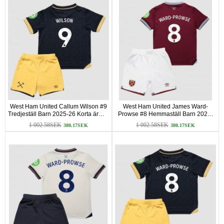
West Ham United Callum Wilson #9
West Ham United James Ward-
Tredjeställ Barn 2025-26 Korta ärmar
Prowse #8 Hemmaställ Barn 2025-
(+ Korta byxor)
26 Korta ärmar (+ Korta byxor)
1 002.58SEK
1 002.58SEK
380.17SEK
380.17SEK