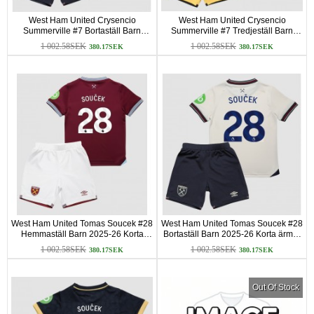
West Ham United Crysencio
West Ham United Crysencio
Summerville #7 Bortaställ Barn
Summerville #7 Tredjeställ Barn
2025-26 Korta ärmar (+ Korta byxor)
2025-26 Korta ärmar (+ Korta byxor)
1 002.58SEK
1 002.58SEK
380.17SEK
380.17SEK
West Ham United Tomas Soucek #28
West Ham United Tomas Soucek #28
Hemmaställ Barn 2025-26 Korta
Bortaställ Barn 2025-26 Korta ärmar
ärmar (+ Korta byxor)
(+ Korta byxor)
1 002.58SEK
1 002.58SEK
380.17SEK
380.17SEK
Out Of Stock