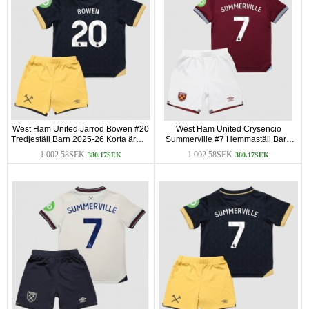
West Ham United Jarrod Bowen #20
West Ham United Crysencio
Tredjeställ Barn 2025-26 Korta ärmar
Summerville #7 Hemmaställ Barn
(+ Korta byxor)
2025-26 Korta ärmar (+ Korta byxor)
1 002.58SEK
1 002.58SEK
380.17SEK
380.17SEK