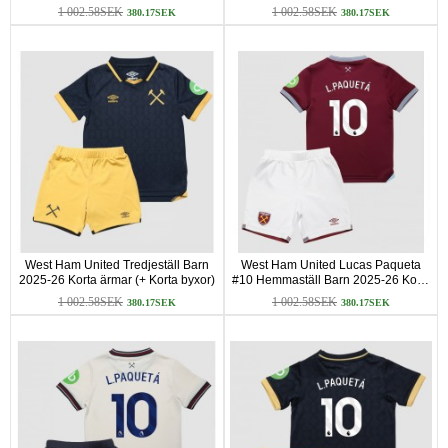
1 002.58SEK
1 002.58SEK
380.17SEK
380.17SEK
West Ham United Tredjeställ Barn
West Ham United Lucas Paqueta
2025-26 Korta ärmar (+ Korta byxor)
#10 Hemmaställ Barn 2025-26 Korta
ärmar (+ Korta byxor)
1 002.58SEK
1 002.58SEK
380.17SEK
380.17SEK