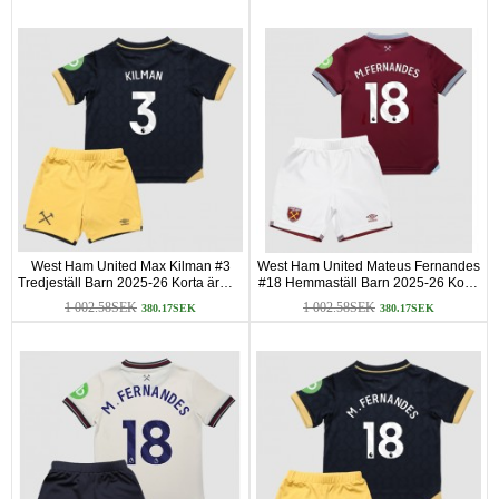
West Ham United Max Kilman #3
West Ham United Mateus Fernandes
Tredjeställ Barn 2025-26 Korta ärmar
#18 Hemmaställ Barn 2025-26 Korta
(+ Korta byxor)
ärmar (+ Korta byxor)
1 002.58SEK
1 002.58SEK
380.17SEK
380.17SEK