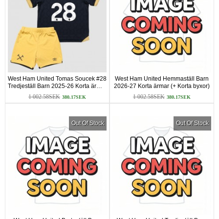
West Ham United Tomas Soucek #28
West Ham United Hemmaställ Barn
Tredjeställ Barn 2025-26 Korta ärmar
2026-27 Korta ärmar (+ Korta byxor)
(+ Korta byxor)
1 002.58SEK
1 002.58SEK
380.17SEK
380.17SEK
Out Of Stock
Out Of Stock