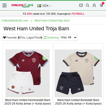
0
󰂱
󰂨
󰃳
󰃦
SEK
Få
10%
rabatt över 729 SEK, Kupongkod:
FOTBOLL
Fotbollsfanbutik.com
West Ham United tröja barn
West Ham United Tröja Barn
Favorite
Pris, Lägst Först
Sortering
West Ham United Hemmaställ Barn
West Ham United Bortaställ Barn
2025-26 Korta ärmar (+ Korta byxor)
2025-26 Korta ärmar (+ Korta byxor)