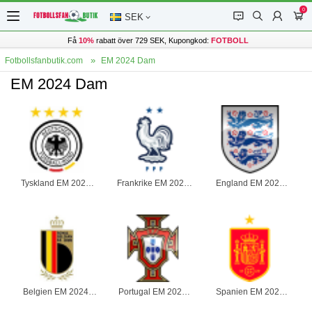
0
󰂱
󰂨
󰃳
󰃦
SEK
Få
10%
rabatt över 729 SEK, Kupongkod:
FOTBOLL
Fotbollsfanbutik.com
EM 2024 Dam
EM 2024 Dam
Tyskland EM 2024
Frankrike EM 2024
England EM 2024
Dam
Dam
Dam
Belgien EM 2024
Portugal EM 2024
Spanien EM 2024
Dam
Dam
Dam