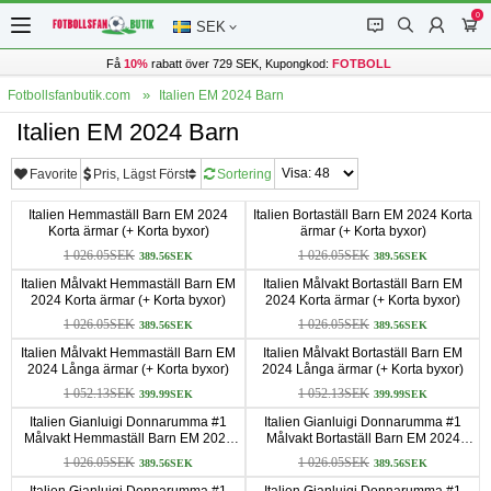
0
󰂱
󰂨
󰃳
󰃦
SEK
Få
10%
rabatt över 729 SEK, Kupongkod:
FOTBOLL
Fotbollsfanbutik.com
Italien EM 2024 Barn
Italien EM 2024 Barn
Favorite
Pris, Lägst Först
Sortering
Italien Hemmaställ Barn EM 2024
Italien Bortaställ Barn EM 2024 Korta
Korta ärmar (+ Korta byxor)
ärmar (+ Korta byxor)
1 026.05SEK
1 026.05SEK
389.56SEK
389.56SEK
Italien Målvakt Hemmaställ Barn EM
Italien Målvakt Bortaställ Barn EM
2024 Korta ärmar (+ Korta byxor)
2024 Korta ärmar (+ Korta byxor)
1 026.05SEK
1 026.05SEK
389.56SEK
389.56SEK
Italien Målvakt Hemmaställ Barn EM
Italien Målvakt Bortaställ Barn EM
2024 Långa ärmar (+ Korta byxor)
2024 Långa ärmar (+ Korta byxor)
1 052.13SEK
1 052.13SEK
399.99SEK
399.99SEK
Italien Gianluigi Donnarumma #1
Italien Gianluigi Donnarumma #1
Målvakt Hemmaställ Barn EM 2024
Målvakt Bortaställ Barn EM 2024
Korta ärmar (+ Korta byxor)
Korta ärmar (+ Korta byxor)
1 026.05SEK
1 026.05SEK
389.56SEK
389.56SEK
Italien Gianluigi Donnarumma #1
Italien Gianluigi Donnarumma #1