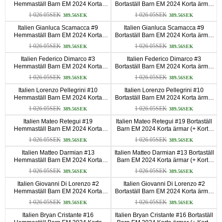
Hemmaställ Barn EM 2024 Korta
Bortaställ Barn EM 2024 Korta ärmar
ärmar (+ Korta byxor)
(+ Korta byxor)
1 026.05SEK
1 026.05SEK
389.56SEK
389.56SEK
Italien Gianluca Scamacca #9
Italien Gianluca Scamacca #9
Hemmaställ Barn EM 2024 Korta
Bortaställ Barn EM 2024 Korta ärmar
ärmar (+ Korta byxor)
(+ Korta byxor)
1 026.05SEK
1 026.05SEK
389.56SEK
389.56SEK
Italien Federico Dimarco #3
Italien Federico Dimarco #3
Hemmaställ Barn EM 2024 Korta
Bortaställ Barn EM 2024 Korta ärmar
ärmar (+ Korta byxor)
(+ Korta byxor)
1 026.05SEK
1 026.05SEK
389.56SEK
389.56SEK
Italien Lorenzo Pellegrini #10
Italien Lorenzo Pellegrini #10
Hemmaställ Barn EM 2024 Korta
Bortaställ Barn EM 2024 Korta ärmar
ärmar (+ Korta byxor)
(+ Korta byxor)
1 026.05SEK
1 026.05SEK
389.56SEK
389.56SEK
Italien Mateo Retegui #19
Italien Mateo Retegui #19 Bortaställ
Hemmaställ Barn EM 2024 Korta
Barn EM 2024 Korta ärmar (+ Korta
ärmar (+ Korta byxor)
byxor)
1 026.05SEK
1 026.05SEK
389.56SEK
389.56SEK
Italien Matteo Darmian #13
Italien Matteo Darmian #13 Bortaställ
Hemmaställ Barn EM 2024 Korta
Barn EM 2024 Korta ärmar (+ Korta
ärmar (+ Korta byxor)
byxor)
1 026.05SEK
1 026.05SEK
389.56SEK
389.56SEK
Italien Giovanni Di Lorenzo #2
Italien Giovanni Di Lorenzo #2
Hemmaställ Barn EM 2024 Korta
Bortaställ Barn EM 2024 Korta ärmar
ärmar (+ Korta byxor)
(+ Korta byxor)
1 026.05SEK
1 026.05SEK
389.56SEK
389.56SEK
Italien Bryan Cristante #16
Italien Bryan Cristante #16 Bortaställ