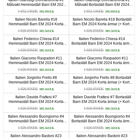
Målvakt Hemmaställ Barn EM 2024
Målvakt Bortaställ Barn EM 2024
Långa ärmar (+ Korta byxor)
Långa ärmar (+ Korta byxor)
1 052.13SEK
1 052.13SEK
399.99SEK
399.99SEK
Italien Nicolo Barella #18
Italien Nicolo Barella #18 Bortaställ
Hemmaställ Barn EM 2024 Korta
Barn EM 2024 Korta ärmar (+ Korta
ärmar (+ Korta byxor)
byxor)
1 026.05SEK
1 026.05SEK
389.56SEK
389.56SEK
Italien Federico Chiesa #14
Italien Federico Chiesa #14
Hemmaställ Barn EM 2024 Korta
Bortaställ Barn EM 2024 Korta ärmar
ärmar (+ Korta byxor)
(+ Korta byxor)
1 026.05SEK
1 026.05SEK
389.56SEK
389.56SEK
Italien Giacomo Raspadori #11
Italien Giacomo Raspadori #11
Hemmaställ Barn EM 2024 Korta
Bortaställ Barn EM 2024 Korta ärmar
ärmar (+ Korta byxor)
(+ Korta byxor)
1 026.05SEK
1 026.05SEK
389.56SEK
389.56SEK
Italien Jorginho Frello #8
Italien Jorginho Frello #8 Bortaställ
Hemmaställ Barn EM 2024 Korta
Barn EM 2024 Korta ärmar (+ Korta
ärmar (+ Korta byxor)
byxor)
1 026.05SEK
1 026.05SEK
389.56SEK
389.56SEK
Italien Davide Frattesi #7
Italien Davide Frattesi #7 Bortaställ
Hemmaställ Barn EM 2024 Korta
Barn EM 2024 Korta ärmar (+ Korta
ärmar (+ Korta byxor)
byxor)
1 026.05SEK
1 026.05SEK
389.56SEK
389.56SEK
Italien Alessandro Buongiorno #4
Italien Alessandro Buongiorno #4
Hemmaställ Barn EM 2024 Korta
Bortaställ Barn EM 2024 Korta ärmar
ärmar (+ Korta byxor)
(+ Korta byxor)
1 026.05SEK
1 026.05SEK
389.56SEK
389.56SEK
Italien Alessandro Bastoni #23
Italien Alessandro Bastoni #23